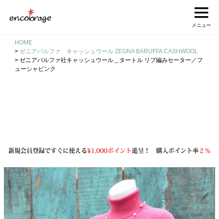
メニュー
HOME
ゼニアバルファ キャッシュウール ZEGNA BARUFFA CASHWOOL
ゼニアバルファ社キャッシュウール＿タートル リブ編みセーター／フ
ューシャピンク
検索
検索