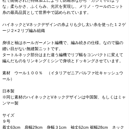
社で開発された特殊加工によって防縮糸ながら「カシミヤのよう
な」柔らかさ、ふくらみ、光沢を実現し、メリノ・ウールのニット
糸の最高品質として世界中で認められています。
ハイネックとVネックデザインの糸よりも少し太い糸を使った１２ゲ
ージ２×２リブ編み組織
身頃と袖はホールガーメント編機で、編み続きの仕様。なので脇の
縫い目がない無縫製ニットです。
タートルネック部分はまた違う編機でリブ幅をコンパクトに変えて
編んだものをリンキングミシンで身頃とドッキングさせています。
素材 ウール１００％ （イタリアゼニアバルファ社キャッシュウ
ール）
日本製
※同じ素材のハイネックとVネックデザインは中国製、もしくはミャ
ンマー製
サイズ
９号
着丈63cm 肩幅29cm 身幅３1cm 袖丈62cm 裾幅28cm ネック