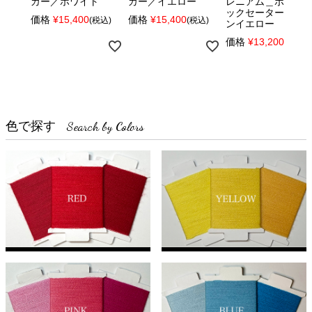
カー／ホワイト
カー／イエロー
レニアム＿ボトル
ックセーター／レ
価格
¥
15,400
価格
¥
15,400
税込
税込
ンイエロー
価格
¥
13,200
税込
Search by Colors
色で探す