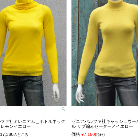
ルファ社ミレニアム＿ボトルネック
ゼニアバルファ社キャッシュウー
／レモンイエロー
ル リブ編みセーター／イエロー
17,380
価格
¥
7,150
のところ
税込