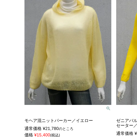
モヘア混ニットパーカー／イエロー
ゼニアバ
セーター
通常価格
¥
21,780
のところ
通常価格
¥
価格
¥
15,400
税込